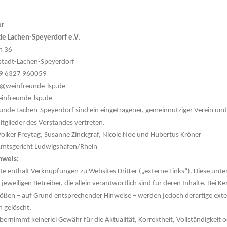
er
e Lachen-Speyerdorf e.V.
n 36
tadt-Lachen-Speyerdorf
 49 6327 960059
o@weinfreunde-lsp.de
einfreunde-lsp.de
unde Lachen-Speyerdorf sind ein eingetragener, gemeinnütziger Verein un
itglieder des Vorstandes vertreten.
Volker Freytag, Susanne Zinckgraf, Nicole Noe und Hubertus Kröner
mtsgericht Ludwigshafen/Rhein
nweis:
te enthält Verknüpfungen zu Websites Dritter („externe Links“). Diese unter
jeweiligen Betreiber, die allein verantwortlich sind für deren Inhalte. Bei K
ößen – auf Grund entsprechender Hinweise – werden jedoch derartige exte
h gelöscht.
bernimmt keinerlei Gewähr für die Aktualität, Korrektheit, Vollständigkeit o