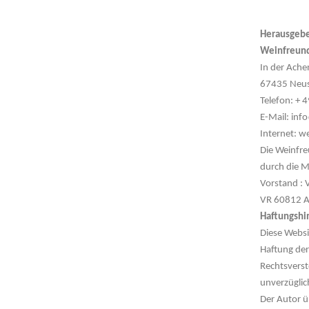
Herausgeb
Weinfreund
In der Ache
67435 Neus
Telefon: +
E-Mail: inf
Internet: w
Die Weinfre
durch die M
Vorstand : 
VR 60812 A
Haftungshi
Diese Websi
Haftung der 
Rechtsverst
unverzüglic
Der Autor ü