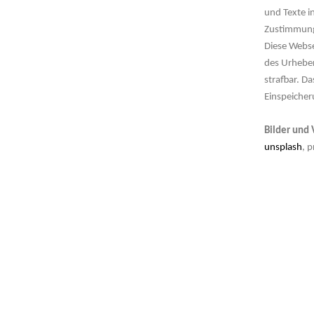
und Texte i
Zustimmung 
Diese Webse
des Urheber
strafbar. D
Einspeicher
Bilder und
unsplash
, p