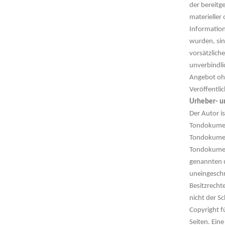
der bereitg
materieller
Information
wurden, sin
vorsätzlich
unverbindlic
Angebot ohn
Veröffentli
Urheber- u
Der Autor i
Tondokument
Tondokument
Tondokument
genannten u
uneingeschr
Besitzrecht
nicht der S
Copyright fü
Seiten. Ein