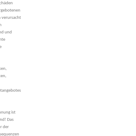
Schäden
argebotenen
n verursacht
h
end und
mte
e
ken,
ken,
etangebotes
nnung ist
ind! Das
r der
osequenzen