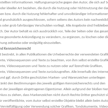
estellten Informationen. Haftungsansprüche gegen den Autor, die sich auf 
 oder ideeller Art beziehen, die durch die Nutzung oder Nichtnutzung der d
en bzw. durch die Nutzung fehlerhafter und unvollständiger Informatione
d grundsätzlich ausgeschlossen, sofern seitens des Autors kein nachweislic
es oder grob fahrlässiges Verschulden vorliegt. Alle Angebote sind freibleib
h. Der Autor behält es sich ausdrücklich vor, Teile der Seiten oder das gesa
e gesonderte Ankündigung zu verändern, zu ergänzen, zu löschen oder di
chung zeitweise oder endgültig einzustellen.
nd Kennzeichenrecht
st bestrebt, in allen Publikationen die Urheberrechte der verwendeten Grafi
e, Videosequenzen und Texte zu beachten, von ihm selbst erstellte Grafi
e, Videosequenzen und Texte zu nutzen oder auf lizenzfreie Grafiken,
e, Videosequenzen und Texte zurückzugreifen. Alle innerhalb des Intern
nd ggf. durch Dritte geschützten Marken- und Warenzeichen unterliegen
änkt den Bestimmungen des jeweils gültigen Kennzeichenrechts und den
en der jeweiligen eingetragenen Eigentümer. Allein aufgrund der bloßen Ne
chluss zu ziehen, dass Markenzeichen nicht durch Rechte Dritter geschützt s
r veröffentlichte, vom Autor selbst erstellte Objekte bleibt allein beim Auto
e Vervielfältigung oder Verwendung solcher Grafiken, Tondokumente, Vide