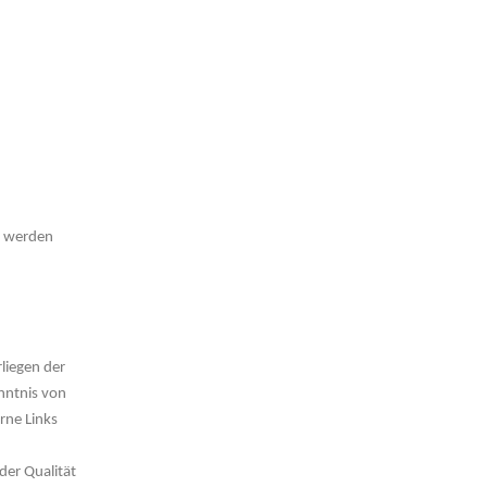
d werden
liegen der
enntnis von
rne Links
der Qualität